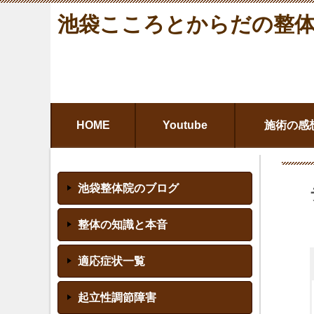
池袋こころとからだの整
HOME
Youtube
施術の感
池袋整体院のブログ
整体の知識と本音
適応症状一覧
起立性調節障害