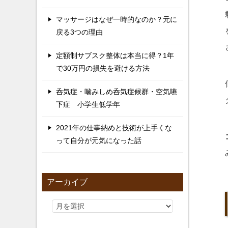
マッサージはなぜ一時的なのか？元に
戻る3つの理由
定額制サブスク整体は本当に得？1年
で30万円の損失を避ける方法
呑気症・噛みしめ呑気症候群・空気嚥
下症 小学生低学年
2021年の仕事納めと技術が上手くな
って自分が元気になった話
アーカイブ