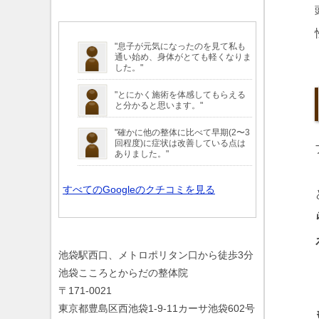
"
息子
が元気になったのを見て私も
通い始め、
身体
がとても軽くなりま
した。"
"とにかく
施術
を体感してもらえる
と分かると思います。"
"確かに他の整体に比べて早期(2〜3
回程度)に
症状
は改善している点は
ありました。"
すべてのGoogleのクチコミを見る
池袋駅西口、メトロポリタン口から徒歩3分
池袋こころとからだの整体院
〒171-0021
東京都豊島区西池袋1-9-11カーサ池袋602号