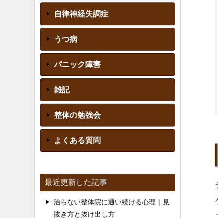
自律神経失調症
うつ病
パニック障害
雑記
整体の勉強会
よくある質問
最近更新した記事
治らない整体院に通い続ける心理｜見
抜き方と抜け出し方