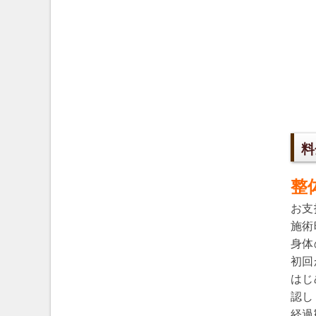
料
整
お支
施術
身体
初回
はじ
認し
経過