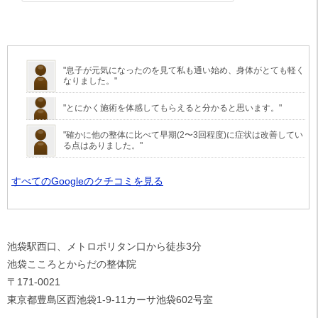
"
息子
が元気になったのを見て私も通い始め、
身体
がとても軽く
なりました。"
"とにかく
施術
を体感してもらえると分かると思います。"
"確かに他の整体に比べて早期(2〜3回程度)に
症状
は改善してい
る点はありました。"
すべてのGoogleのクチコミを見る
池袋駅西口、メトロポリタン口から徒歩3分
池袋こころとからだの整体院
〒171-0021
東京都豊島区西池袋1-9-11カーサ池袋602号室