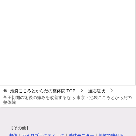
池袋こころとからだの整体院
TOP
適応症状
帝王切開の術後の痛みを改善するなら 東京・池袋こころとからだの
整体院
【その他】
整体
｜
カイロプラクティック
｜
整体モニター
｜
整体で痩せる