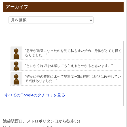
アーカイブ
"
息子
が元気になったのを見て私も通い始め、
身体
がとても軽く
なりました。"
"とにかく
施術
を体感してもらえると分かると思います。"
"確かに他の整体に比べて早期(2〜3回程度)に
症状
は改善してい
る点はありました。"
すべてのGoogleのクチコミを見る
池袋駅西口、メトロポリタン口から徒歩3分