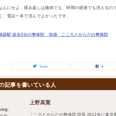
なんにせよ、揉み返しは施術でも、時間の経過でも消えるの
く、電話一本で済んでよかったです。
池袋駅 徒歩3分の整体院 池袋 こころとからだの整体院
Tweet
0
の記事を書いている人
上野高寛
ning
:
こころとからだの整体院 院長 2011年に
g to