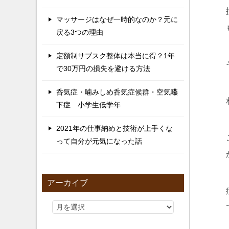
マッサージはなぜ一時的なのか？元に
戻る3つの理由
定額制サブスク整体は本当に得？1年
で30万円の損失を避ける方法
呑気症・噛みしめ呑気症候群・空気嚥
下症 小学生低学年
2021年の仕事納めと技術が上手くな
って自分が元気になった話
アーカイブ