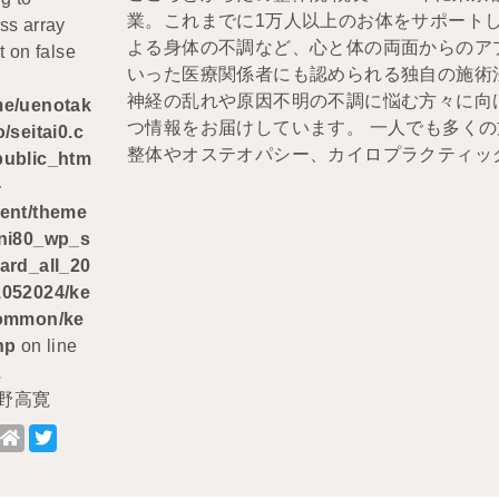
業。これまでに1万人以上のお体をサポート
ss array
よる身体の不調など、心と体の両面からのア
t on false
いった医療関係者にも認められる独自の施術法
神経の乱れや原因不明の不調に悩む方々に向
me/uenotak
つ情報をお届けしています。 一人でも多く
o/seitai0.c
整体やオステオパシー、カイロプラクティッ
public_htm
-
ent/theme
eni80_wp_s
ard_all_20
1052024/ke
common/ke
hp
on line
2