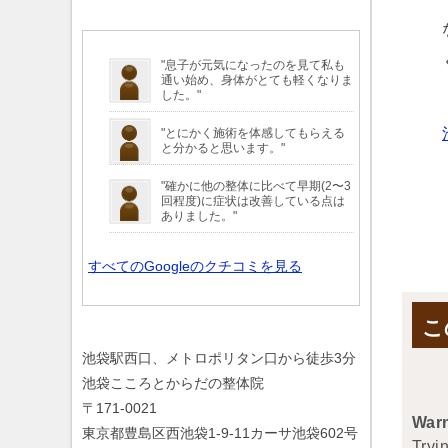
"
息子
が元気になったのを見て私も
通い始め、
身体
がとても軽くなりま
した。"
"とにかく
施術
を体感してもらえる
と分かると思います。"
"確かに他の整体に比べて早期(2〜3
回程度)に
症状
は改善している点は
ありました。"
すべてのGoogleのクチコミを見る
こ
池袋駅西口、メトロポリタン口から徒歩3分
池袋こころとからだの整体院
〒171-0021
War
東京都豊島区西池袋1-9-11カーサ池袋602号
Tryin