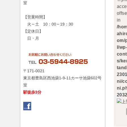
室
acce
offse
【営業時間】
in
火～土 10：00～19：30
/ho
【定休日】
ahir
日・月
om/
l/wp
cont
s/k
tand
〒171-0021
230
東京都豊島区西池袋1-9-11カーサ池袋602号
ni/
室
ni.p
駅徒歩3分
203