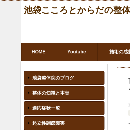
池袋こころとからだの整
HOME
Youtube
施術の感
池袋整体院のブログ
整体の知識と本音
適応症状一覧
起立性調節障害