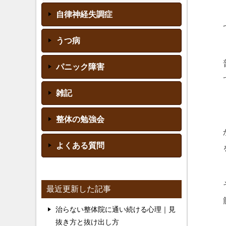
自律神経失調症
うつ病
パニック障害
雑記
整体の勉強会
よくある質問
最近更新した記事
治らない整体院に通い続ける心理｜見
抜き方と抜け出し方